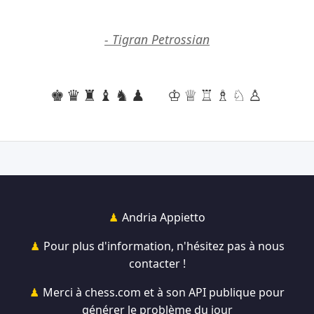
- Tigran Petrossian
♚♛♜♝♞♟
♔♕♖♗♘♙
Andria Appietto
Pour plus d'information, n'hésitez pas à nous
contacter !
Merci à chess.com et à son API publique pour
générer le problème du jour