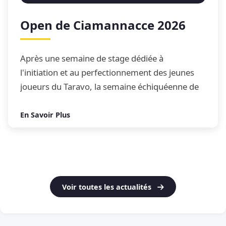
Open de Ciamannacce 2026
Après une semaine de stage dédiée à
l'initiation et au perfectionnement des jeunes
joueurs du Taravo, la semaine échiquéenne de
Ciamannacce s'est conclue par son traditionnel
Open de blitz
En Savoir Plus
Voir toutes les actualités