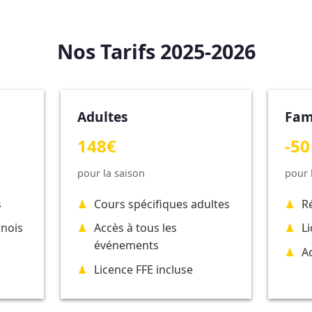
Nos Tarifs 2025-2026
Adultes
Fam
148€
-50
pour la saison
pour 
s
Cours spécifiques adultes
R
rnois
Accès à tous les
L
événements
A
Licence FFE incluse