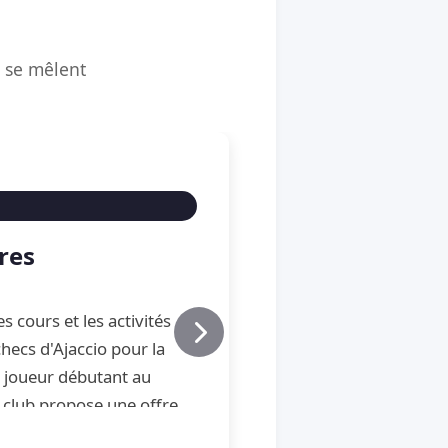
é se mêlent
res
s cours et les activités
hecs d'Ajaccio pour la
u joueur débutant au
 club propose une offre
e, de perfectionnement