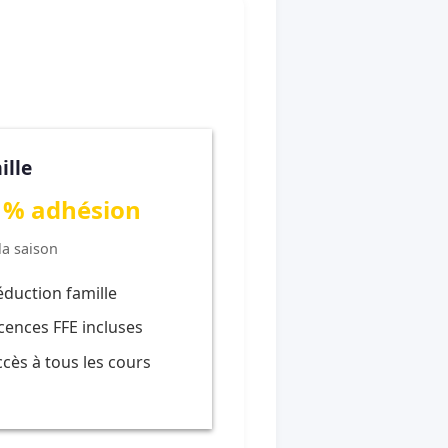
ille
 % adhésion
la saison
éduction famille
icences FFE incluses
ccès à tous les cours