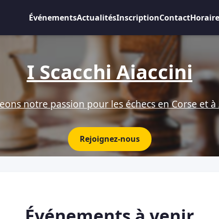
Événements
Actualités
Inscription
Contact
Horair
I Scacchi Aiaccini
eons notre passion pour les échecs en Corse et à 
Rejoignez-nous
Événements à venir