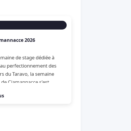
amannacce 2026
maine de stage dédiée à
et au perfectionnement des
rs du Taravo, la semaine
 de Ciamannacce s'est
son traditionnel Open de
us