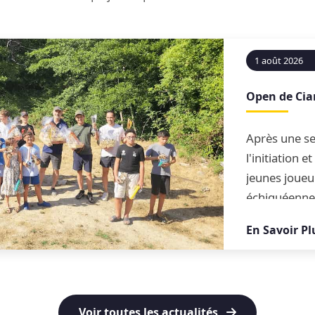
1 août 2026
Open de Ci
Après une se
l'initiation 
jeunes joueu
échiquéenne
conclue par 
En Savoir Pl
blitz
Voir toutes les actualités