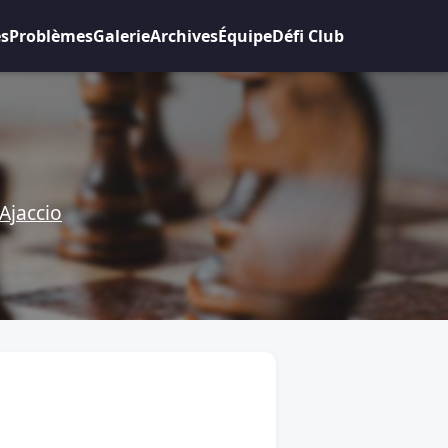
es
Problèmes
Galerie
Archives
Équipe
Défi Club
Ajaccio