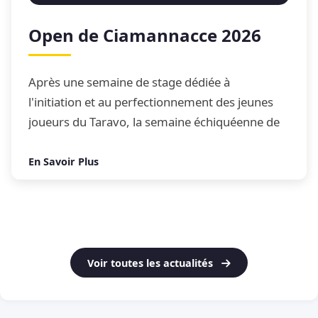
Open de Ciamannacce 2026
Après une semaine de stage dédiée à
l'initiation et au perfectionnement des jeunes
joueurs du Taravo, la semaine échiquéenne de
Ciamannacce s'est conclue par son traditionnel
Open de blitz
En Savoir Plus
Voir toutes les actualités