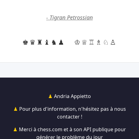
- Tigran Petrossian
♚♛♜♝♞♟
♔♕♖♗♘♙
Andria Appietto
Pour plus d'information, n'hésitez pas à nous
contacter !
Merci à chess.com et à son API publique pour
générer le problème du jour