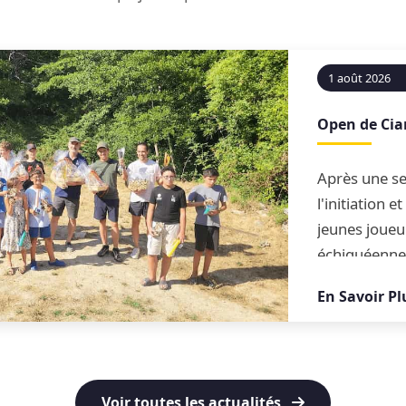
1 août 2026
Open de Ci
Après une se
l'initiation 
jeunes joueu
échiquéenne
conclue par 
En Savoir Pl
blitz
Voir toutes les actualités