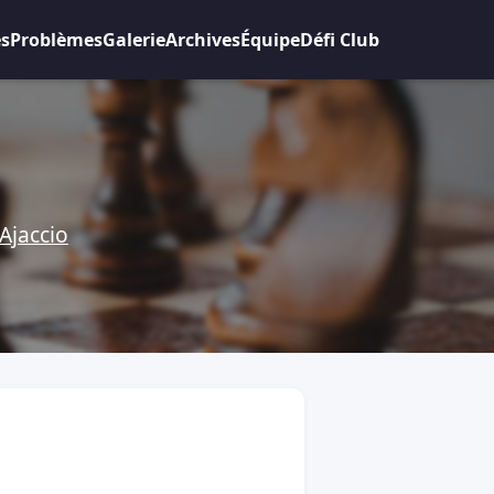
es
Problèmes
Galerie
Archives
Équipe
Défi Club
Ajaccio