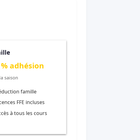
ille
 % adhésion
la saison
éduction famille
icences FFE incluses
ccès à tous les cours