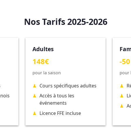
Nos Tarifs 2025-2026
Adultes
Fam
148€
-50
pour la saison
pour 
s
Cours spécifiques adultes
R
rnois
Accès à tous les
L
événements
A
Licence FFE incluse