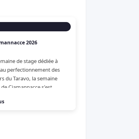
amannacce 2026
maine de stage dédiée à
et au perfectionnement des
rs du Taravo, la semaine
 de Ciamannacce s'est
son traditionnel Open de
us