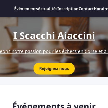
Événements
Actualités
Inscription
Contact
Horair
I Scacchi Aiaccini
eons notre passion pour les échecs en Corse et à 
Rejoignez-nous
Événements à venir