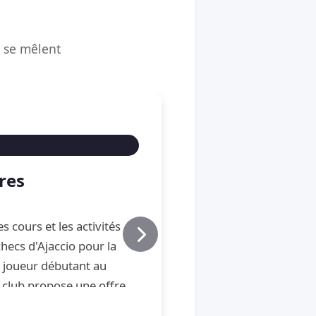
é se mêlent
res
s cours et les activités
hecs d'Ajaccio pour la
u joueur débutant au
 club propose une offre
e, de perfectionnement