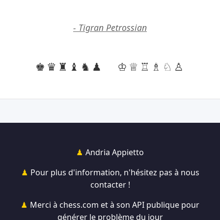
- Tigran Petrossian
♚♛♜♝♞♟
♔♕♖♗♘♙
Andria Appietto
Pour plus d'information, n'hésitez pas à nous
contacter !
Merci à chess.com et à son API publique pour
générer le problème du jour