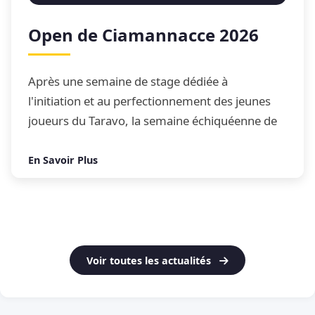
Open de Ciamannacce 2026
Après une semaine de stage dédiée à
l'initiation et au perfectionnement des jeunes
joueurs du Taravo, la semaine échiquéenne de
Ciamannacce s'est conclue par son traditionnel
Open de blitz
En Savoir Plus
Voir toutes les actualités