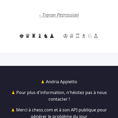
- Tigran Petrossian
♚♛♜♝♞♟
♔♕♖♗♘♙
Andria Appietto
Pour plus d'information, n'hésitez pas à nous
contacter !
Merci à chess.com et à son API publique pour
générer le problème du jour