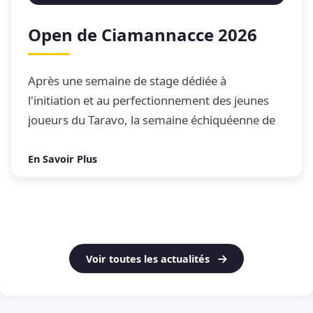
Open de Ciamannacce 2026
Après une semaine de stage dédiée à
l'initiation et au perfectionnement des jeunes
joueurs du Taravo, la semaine échiquéenne de
Ciamannacce s'est conclue par son traditionnel
Open de blitz
En Savoir Plus
Voir toutes les actualités