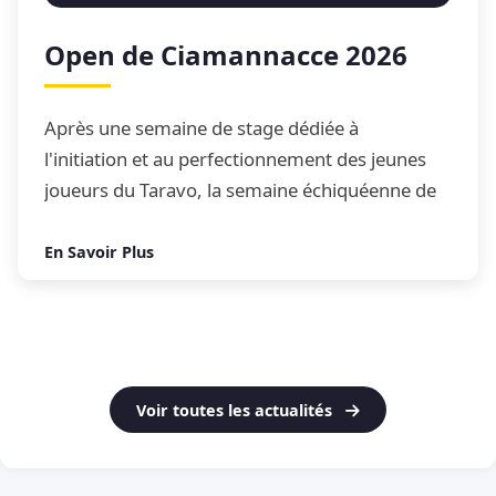
Open de Ciamannacce 2026
Après une semaine de stage dédiée à
l'initiation et au perfectionnement des jeunes
joueurs du Taravo, la semaine échiquéenne de
Ciamannacce s'est conclue par son traditionnel
Open de blitz
En Savoir Plus
Voir toutes les actualités