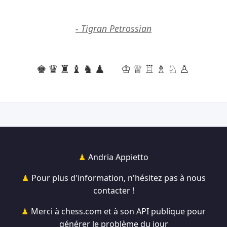
- Tigran Petrossian
♚♛♜♝♞♟
♔♕♖♗♘♙
Andria Appietto
Pour plus d'information, n'hésitez pas à nous
contacter !
Merci à chess.com et à son API publique pour
générer le problème du jour