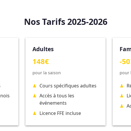
Nos Tarifs 2025-2026
Adultes
Fam
148€
-50
pour la saison
pour 
s
Cours spécifiques adultes
R
rnois
Accès à tous les
L
événements
A
Licence FFE incluse