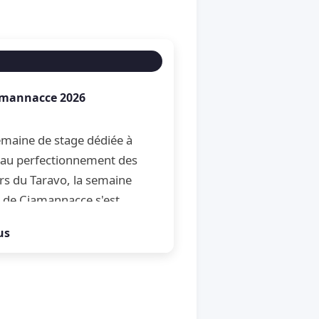
amannacce 2026
maine de stage dédiée à
et au perfectionnement des
rs du Taravo, la semaine
 de Ciamannacce s'est
son traditionnel Open de
us