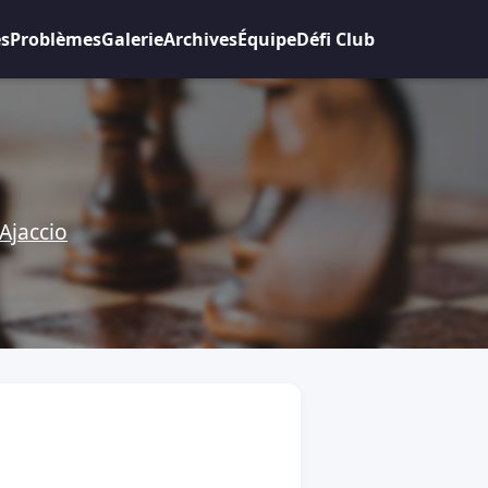
es
Problèmes
Galerie
Archives
Équipe
Défi Club
Ajaccio