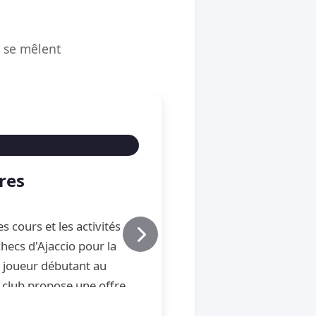
é se mêlent
res
s cours et les activités
hecs d'Ajaccio pour la
u joueur débutant au
 club propose une offre
e, de perfectionnement