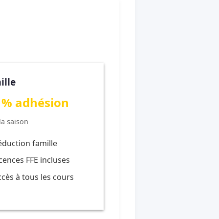
ille
 % adhésion
la saison
éduction famille
icences FFE incluses
ccès à tous les cours