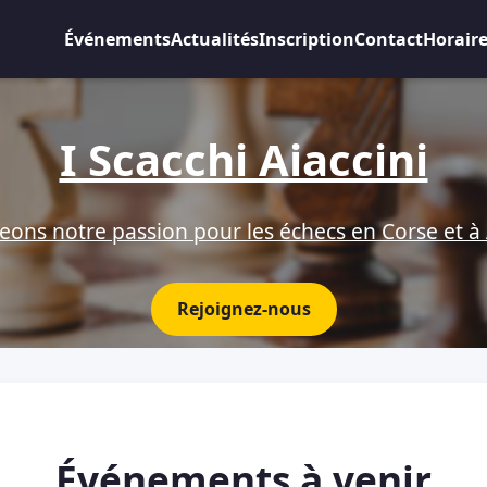
Événements
Actualités
Inscription
Contact
Horair
I Scacchi Aiaccini
eons notre passion pour les échecs en Corse et à 
Rejoignez-nous
Événements à venir