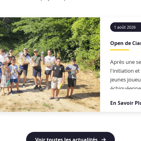
1 août 2026
Open de Ci
Après une se
l'initiation 
jeunes joueu
échiquéenne
conclue par 
En Savoir Pl
blitz
Voir toutes les actualités