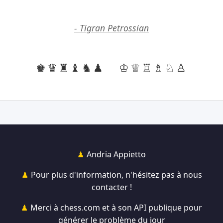
- Tigran Petrossian
♚♛♜♝♞♟
♔♕♖♗♘♙
Andria Appietto
Pour plus d'information, n'hésitez pas à nous
contacter !
Merci à chess.com et à son API publique pour
générer le problème du jour