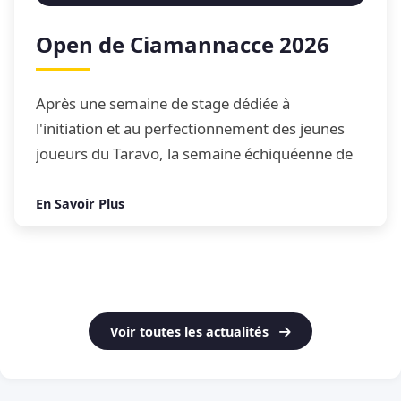
Open de Ciamannacce 2026
Après une semaine de stage dédiée à
l'initiation et au perfectionnement des jeunes
joueurs du Taravo, la semaine échiquéenne de
Ciamannacce s'est conclue par son traditionnel
Open de blitz
En Savoir Plus
Voir toutes les actualités