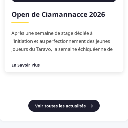
Open de Ciamannacce 2026
Après une semaine de stage dédiée à
l'initiation et au perfectionnement des jeunes
joueurs du Taravo, la semaine échiquéenne de
Ciamannacce s'est conclue par son traditionnel
Open de blitz
En Savoir Plus
Voir toutes les actualités