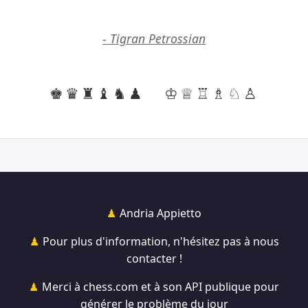
- Tigran Petrossian
♚♛♜♝♞♟
♔♕♖♗♘♙
Andria Appietto
Pour plus d'information, n'hésitez pas à nous
contacter !
Merci à chess.com et à son API publique pour
générer le problème du jour