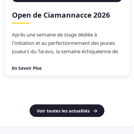
Open de Ciamannacce 2026
Après une semaine de stage dédiée à
l'initiation et au perfectionnement des jeunes
joueurs du Taravo, la semaine échiquéenne de
Ciamannacce s'est conclue par son traditionnel
Open de blitz
En Savoir Plus
Voir toutes les actualités