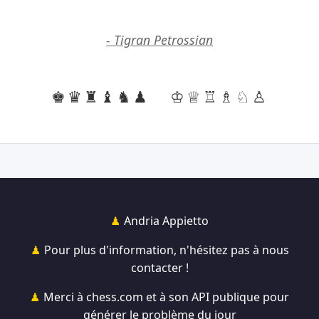
- Tigran Petrossian
♚♛♜♝♞♟
♔♕♖♗♘♙
Andria Appietto
Pour plus d'information, n'hésitez pas à nous
contacter !
Merci à chess.com et à son API publique pour
générer le problème du jour