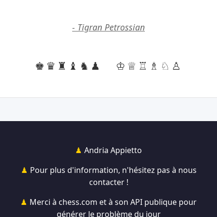
- Tigran Petrossian
♚♛♜♝♞♟
♔♕♖♗♘♙
Andria Appietto
Pour plus d'information, n'hésitez pas à nous
contacter !
Merci à chess.com et à son API publique pour
générer le problème du jour