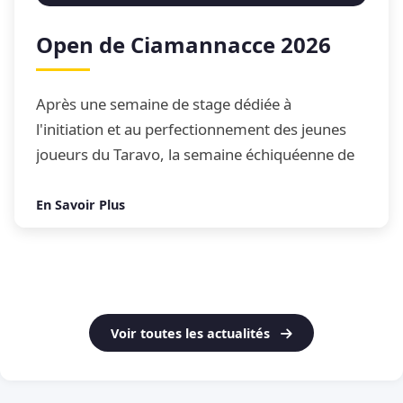
Open de Ciamannacce 2026
Après une semaine de stage dédiée à
l'initiation et au perfectionnement des jeunes
joueurs du Taravo, la semaine échiquéenne de
Ciamannacce s'est conclue par son traditionnel
Open de blitz
En Savoir Plus
Voir toutes les actualités