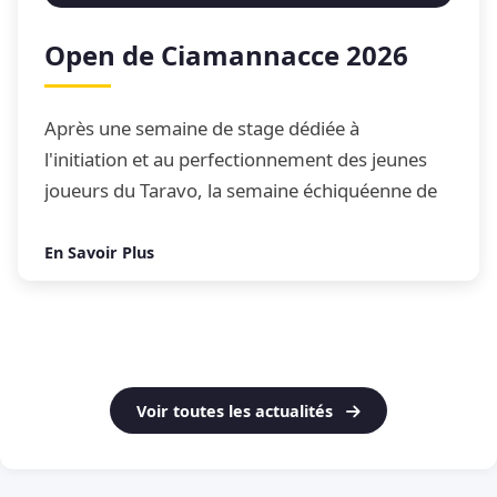
Open de Ciamannacce 2026
Après une semaine de stage dédiée à
l'initiation et au perfectionnement des jeunes
joueurs du Taravo, la semaine échiquéenne de
Ciamannacce s'est conclue par son traditionnel
Open de blitz
En Savoir Plus
Voir toutes les actualités