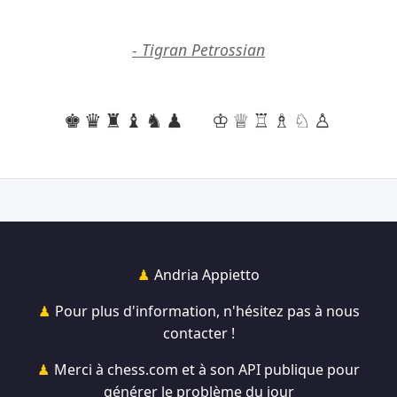
- Tigran Petrossian
♚♛♜♝♞♟
♔♕♖♗♘♙
Andria Appietto
Pour plus d'information, n'hésitez pas à nous
contacter !
Merci à chess.com et à son API publique pour
générer le problème du jour