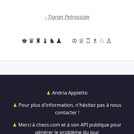
- Tigran Petrossian
♚♛♜♝♞♟
♔♕♖♗♘♙
Andria Appietto
Pour plus d'information, n'hésitez pas à nous
contacter !
Merci à chess.com et à son API publique pour
générer le problème du jour