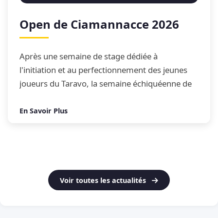
Open de Ciamannacce 2026
Après une semaine de stage dédiée à
l'initiation et au perfectionnement des jeunes
joueurs du Taravo, la semaine échiquéenne de
Ciamannacce s'est conclue par son traditionnel
Open de blitz
En Savoir Plus
Voir toutes les actualités