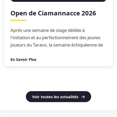
Open de Ciamannacce 2026
Après une semaine de stage dédiée à
l'initiation et au perfectionnement des jeunes
joueurs du Taravo, la semaine échiquéenne de
Ciamannacce s'est conclue par son traditionnel
Open de blitz
En Savoir Plus
Voir toutes les actualités