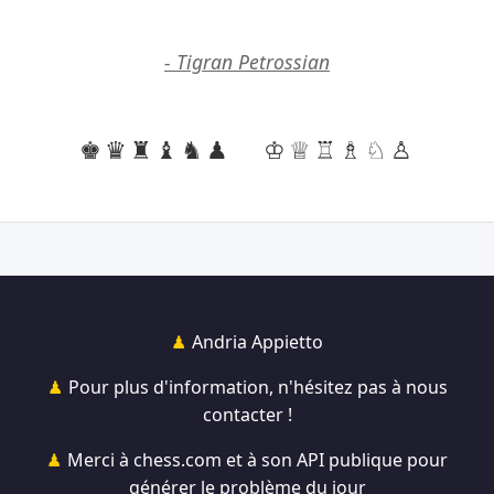
- Tigran Petrossian
♚♛♜♝♞♟
♔♕♖♗♘♙
Andria Appietto
Pour plus d'information, n'hésitez pas à nous
contacter !
Merci à chess.com et à son API publique pour
générer le problème du jour