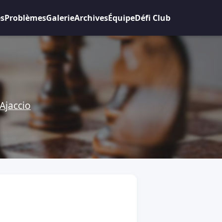
es
Problèmes
Galerie
Archives
Équipe
Défi Club
Ajaccio