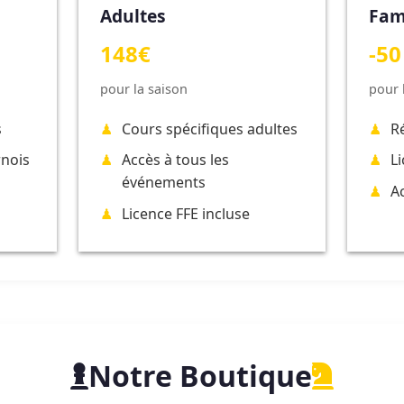
Adultes
Fam
148€
-50
pour la saison
pour 
s
Cours spécifiques adultes
R
rnois
Accès à tous les
L
événements
A
Licence FFE incluse
Notre Boutique