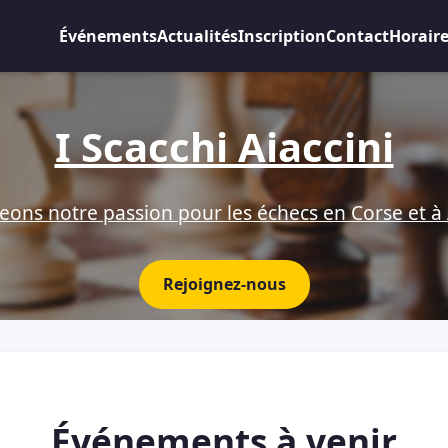
Événements
Actualités
Inscription
Contact
Horair
I Scacchi Aiaccini
eons notre passion pour les échecs en Corse et à 
Rejoignez-nous
Événements à venir