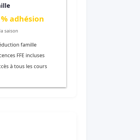
ille
 % adhésion
la saison
éduction famille
icences FFE incluses
ccès à tous les cours