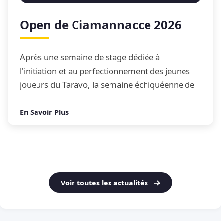
Open de Ciamannacce 2026
Après une semaine de stage dédiée à
l'initiation et au perfectionnement des jeunes
joueurs du Taravo, la semaine échiquéenne de
Ciamannacce s'est conclue par son traditionnel
Open de blitz
En Savoir Plus
Voir toutes les actualités