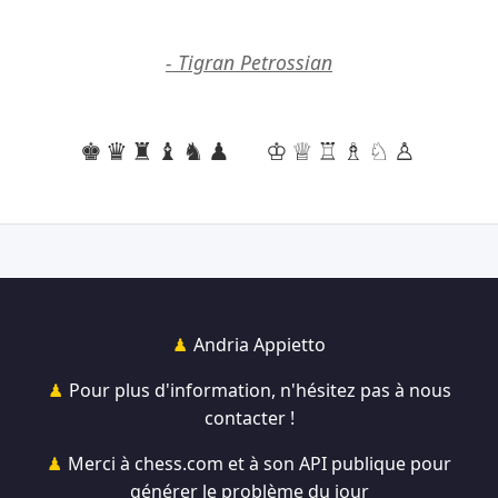
- Tigran Petrossian
♚♛♜♝♞♟
♔♕♖♗♘♙
Andria Appietto
Pour plus d'information, n'hésitez pas à nous
contacter !
Merci à chess.com et à son API publique pour
générer le problème du jour