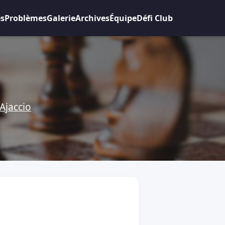
es
Problèmes
Galerie
Archives
Équipe
Défi Club
Ajaccio