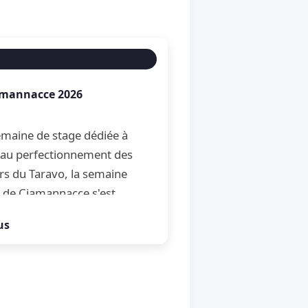
amannacce 2026
maine de stage dédiée à
et au perfectionnement des
rs du Taravo, la semaine
 de Ciamannacce s'est
son traditionnel Open de
us