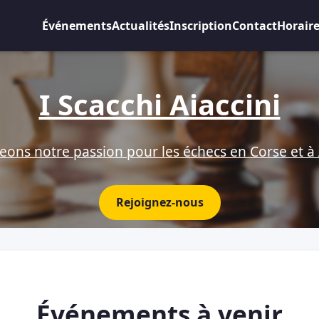
Événements
Actualités
Inscription
Contact
Horair
I Scacchi Aiaccini
eons notre passion pour les échecs en Corse et à 
Rejoignez-nous
Événements à venir