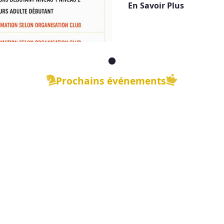
En Savoir Plus
et de jeu libre dans une 
Prochains événements