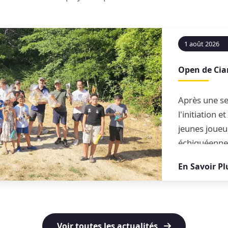
1 août 2026
Open de Ci
Après une se
l'initiation 
jeunes joueu
échiquéenne
conclue par 
En Savoir Pl
blitz
Voir toutes les actualités