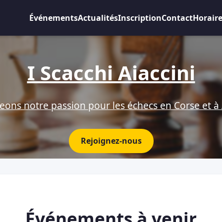
Événements
Actualités
Inscription
Contact
Horair
I Scacchi Aiaccini
eons notre passion pour les échecs en Corse et à 
Rejoignez-nous
Événements à venir