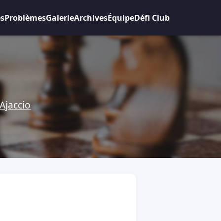
es
Problèmes
Galerie
Archives
Équipe
Défi Club
Ajaccio