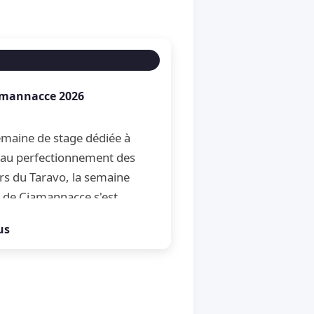
amannacce 2026
maine de stage dédiée à
et au perfectionnement des
rs du Taravo, la semaine
 de Ciamannacce s'est
son traditionnel Open de
us