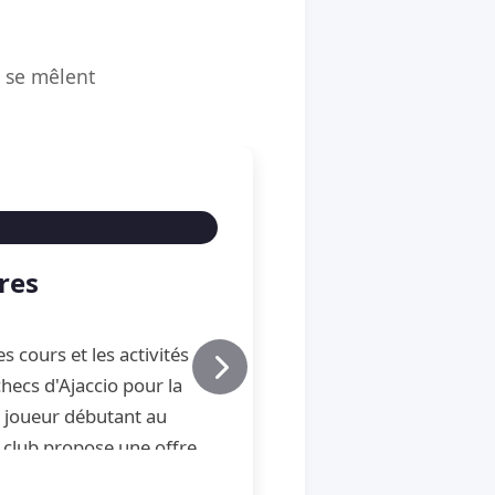
é se mêlent
res
s cours et les activités
hecs d'Ajaccio pour la
u joueur débutant au
 club propose une offre
e, de perfectionnement