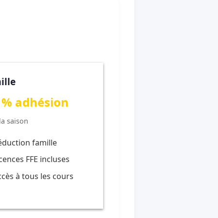
ille
 % adhésion
la saison
éduction famille
icences FFE incluses
ccès à tous les cours