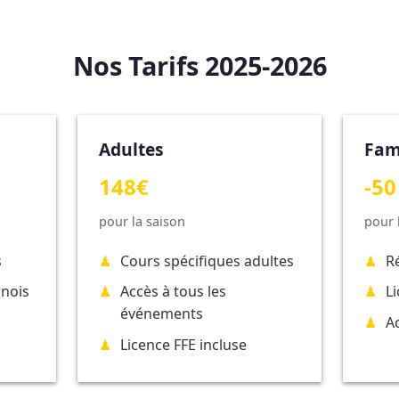
Nos Tarifs 2025-2026
Adultes
Fam
148€
-50
pour la saison
pour 
s
Cours spécifiques adultes
R
rnois
Accès à tous les
L
événements
A
Licence FFE incluse