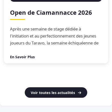
Open de Ciamannacce 2026
Après une semaine de stage dédiée à
l'initiation et au perfectionnement des jeunes
joueurs du Taravo, la semaine échiquéenne de
Ciamannacce s'est conclue par son traditionnel
Open de blitz
En Savoir Plus
Voir toutes les actualités