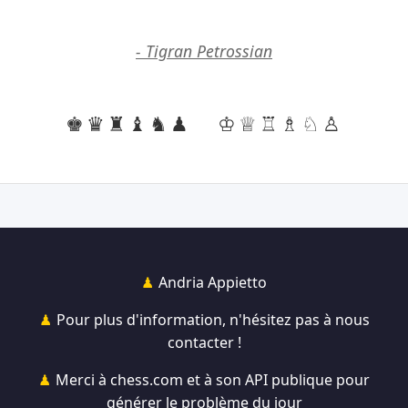
- Tigran Petrossian
♚♛♜♝♞♟
♔♕♖♗♘♙
Andria Appietto
Pour plus d'information, n'hésitez pas à nous
contacter !
Merci à chess.com et à son API publique pour
générer le problème du jour