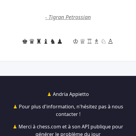
- Tigran Petrossian
♚♛♜♝♞♟
♔♕♖♗♘♙
Andria Appietto
Pour plus d'information, n'hésitez pas à nous
contacter !
Merci à chess.com et à son API publique pour
générer le problème du jour