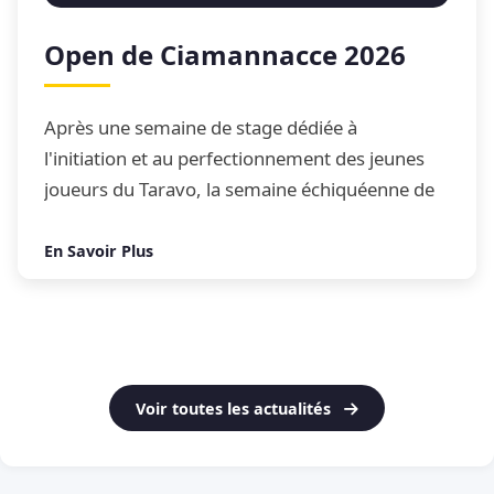
Open de Ciamannacce 2026
Après une semaine de stage dédiée à
l'initiation et au perfectionnement des jeunes
joueurs du Taravo, la semaine échiquéenne de
Ciamannacce s'est conclue par son traditionnel
Open de blitz
En Savoir Plus
Voir toutes les actualités