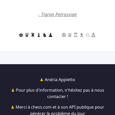
- Tigran Petrossian
♚♛♜♝♞♟
♔♕♖♗♘♙
Andria Appietto
Pour plus d'information, n'hésitez pas à nous
contacter !
Merci à chess.com et à son API publique pour
générer le problème du jour