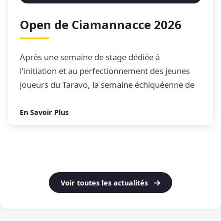
Open de Ciamannacce 2026
Après une semaine de stage dédiée à
l'initiation et au perfectionnement des jeunes
joueurs du Taravo, la semaine échiquéenne de
Ciamannacce s'est conclue par son traditionnel
Open de blitz
En Savoir Plus
Voir toutes les actualités