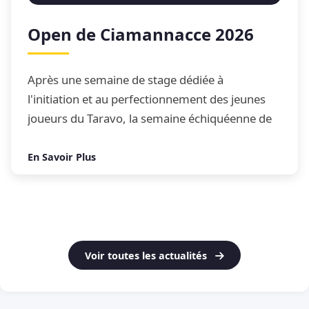
Open de Ciamannacce 2026
Après une semaine de stage dédiée à
l'initiation et au perfectionnement des jeunes
joueurs du Taravo, la semaine échiquéenne de
Ciamannacce s'est conclue par son traditionnel
Open de blitz
En Savoir Plus
Voir toutes les actualités