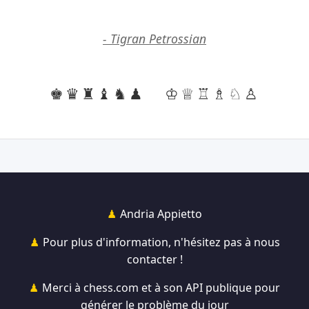
- Tigran Petrossian
♚♛♜♝♞♟
♔♕♖♗♘♙
Andria Appietto
Pour plus d'information, n'hésitez pas à nous
contacter !
Merci à chess.com et à son API publique pour
générer le problème du jour