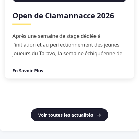
Open de Ciamannacce 2026
Après une semaine de stage dédiée à
l'initiation et au perfectionnement des jeunes
joueurs du Taravo, la semaine échiquéenne de
Ciamannacce s'est conclue par son traditionnel
Open de blitz
En Savoir Plus
Voir toutes les actualités