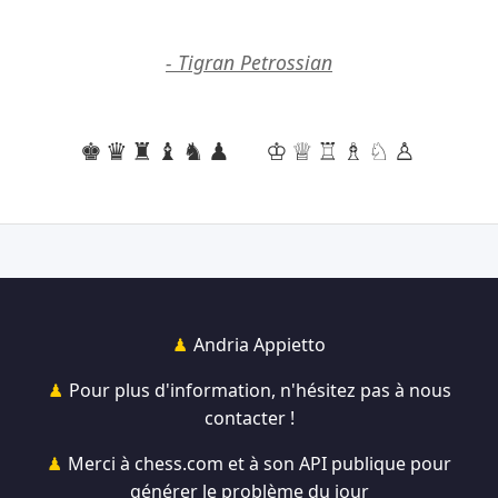
- Tigran Petrossian
♚♛♜♝♞♟
♔♕♖♗♘♙
Andria Appietto
Pour plus d'information, n'hésitez pas à nous
contacter !
Merci à chess.com et à son API publique pour
générer le problème du jour