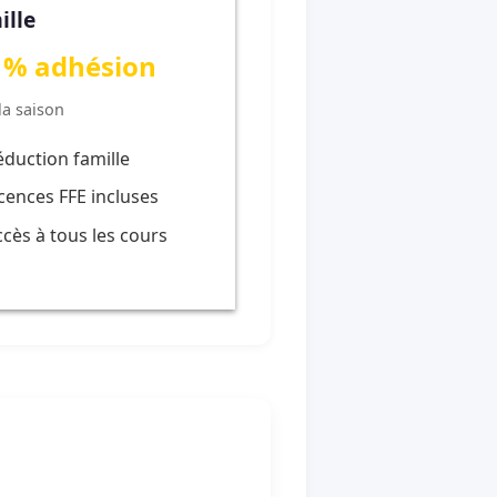
ille
 % adhésion
la saison
éduction famille
icences FFE incluses
ccès à tous les cours