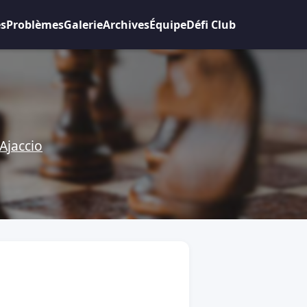
es
Problèmes
Galerie
Archives
Équipe
Défi Club
Ajaccio