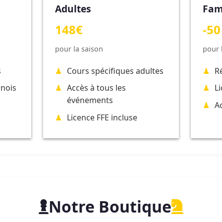
Adultes
Fam
148€
-50
pour la saison
pour 
s
Cours spécifiques adultes
R
rnois
Accès à tous les
L
événements
A
Licence FFE incluse
Notre Boutique