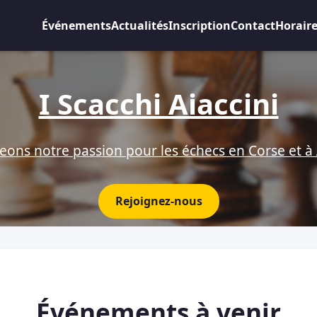
Événements
Actualités
Inscription
Contact
Horair
I Scacchi Aiaccini
eons notre passion pour les échecs en Corse et à 
Rejoignez-nous
Événements à venir