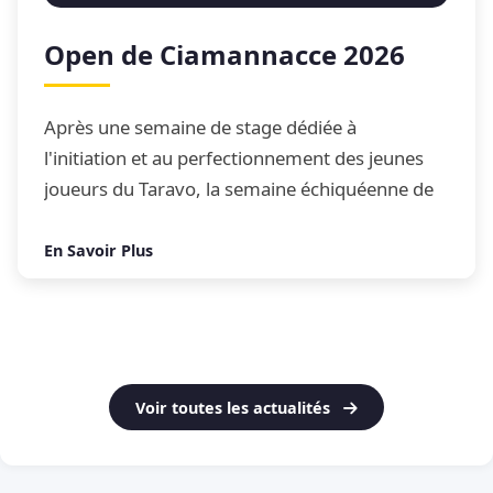
Open de Ciamannacce 2026
Après une semaine de stage dédiée à
l'initiation et au perfectionnement des jeunes
joueurs du Taravo, la semaine échiquéenne de
Ciamannacce s'est conclue par son traditionnel
Open de blitz
En Savoir Plus
Voir toutes les actualités