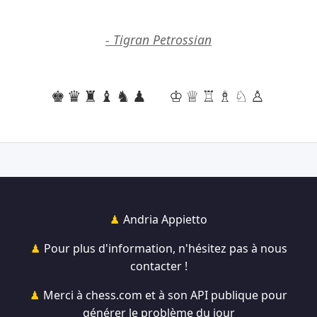
- Tigran Petrossian
♚♛♜♝♞♟
♔♕♖♗♘♙
Andria Appietto
Pour plus d'information, n'hésitez pas à nous
contacter !
Merci à chess.com et à son API publique pour
générer le problème du jour