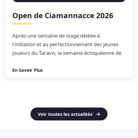
Open de Ciamannacce 2026
Après une semaine de stage dédiée à
l'initiation et au perfectionnement des jeunes
joueurs du Taravo, la semaine échiquéenne de
Ciamannacce s'est conclue par son traditionnel
Open de blitz
En Savoir Plus
Voir toutes les actualités