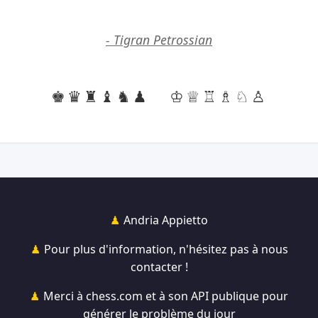
- Tigran Petrossian
♚♛♜♝♞♟
♔♕♖♗♘♙
Andria Appietto
Pour plus d'information, n'hésitez pas à nous
contacter !
Merci à chess.com et à son API publique pour
générer le problème du jour