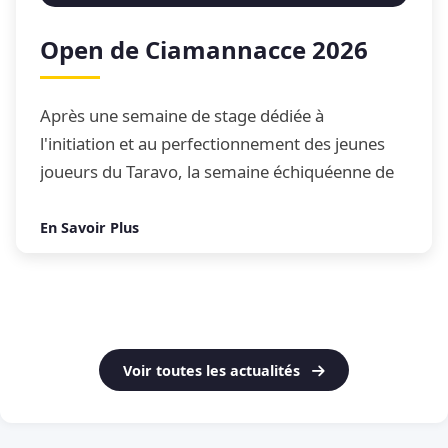
Open de Ciamannacce 2026
Après une semaine de stage dédiée à
l'initiation et au perfectionnement des jeunes
joueurs du Taravo, la semaine échiquéenne de
Ciamannacce s'est conclue par son traditionnel
Open de blitz
En Savoir Plus
Voir toutes les actualités