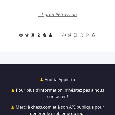
- Tigran Petrossian
♚♛♜♝♞♟
♔♕♖♗♘♙
Andria Appietto
Pour plus d'information, n'hésitez pas à nous
contacter !
Merci à chess.com et à son API publique pour
générer le problème du jour