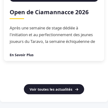
Open de Ciamannacce 2026
Après une semaine de stage dédiée à
l'initiation et au perfectionnement des jeunes
joueurs du Taravo, la semaine échiquéenne de
Ciamannacce s'est conclue par son traditionnel
Open de blitz
En Savoir Plus
Voir toutes les actualités