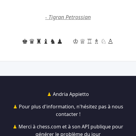
- Tigran Petrossian
♚♛♜♝♞♟
♔♕♖♗♘♙
Andria Appietto
Pour plus d'information, n'hésitez pas à nous
contacter !
Merci à chess.com et à son API publique pour
générer le problème du jour