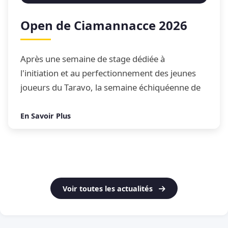
Open de Ciamannacce 2026
Après une semaine de stage dédiée à
l'initiation et au perfectionnement des jeunes
joueurs du Taravo, la semaine échiquéenne de
Ciamannacce s'est conclue par son traditionnel
Open de blitz
En Savoir Plus
Voir toutes les actualités