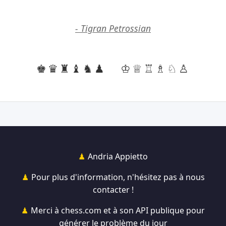
- Tigran Petrossian
♚♛♜♝♞♟
♔♕♖♗♘♙
Andria Appietto
Pour plus d'information, n'hésitez pas à nous
contacter !
Merci à chess.com et à son API publique pour
générer le problème du jour