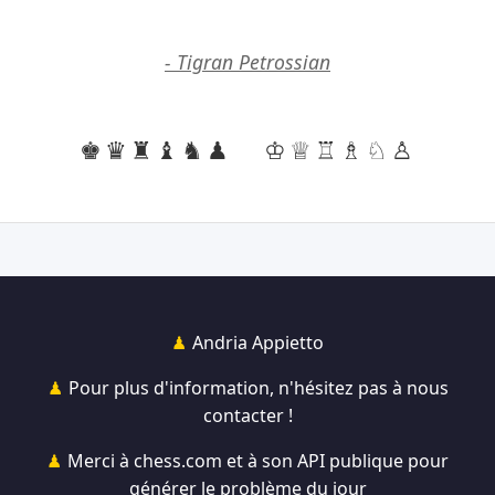
- Tigran Petrossian
♚♛♜♝♞♟
♔♕♖♗♘♙
Andria Appietto
Pour plus d'information, n'hésitez pas à nous
contacter !
Merci à chess.com et à son API publique pour
générer le problème du jour