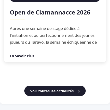
Open de Ciamannacce 2026
Après une semaine de stage dédiée à
l'initiation et au perfectionnement des jeunes
joueurs du Taravo, la semaine échiquéenne de
Ciamannacce s'est conclue par son traditionnel
Open de blitz
En Savoir Plus
Voir toutes les actualités