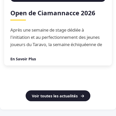
Open de Ciamannacce 2026
Après une semaine de stage dédiée à
l'initiation et au perfectionnement des jeunes
joueurs du Taravo, la semaine échiquéenne de
Ciamannacce s'est conclue par son traditionnel
Open de blitz
En Savoir Plus
Voir toutes les actualités