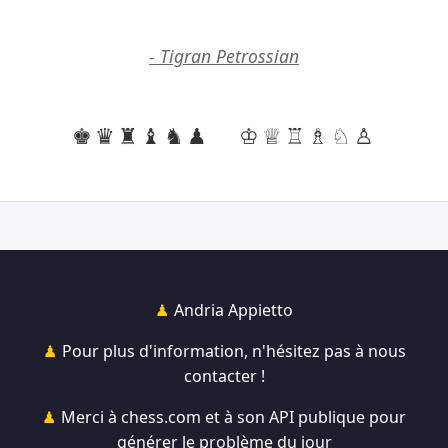
- Tigran Petrossian
♚♛♜♝♞♟
♔♕♖♗♘♙
Andria Appietto
Pour plus d'information, n'hésitez pas à nous
contacter !
Merci à chess.com et à son API publique pour
générer le problème du jour