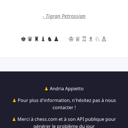
- Tigran Petrossian
♚♛♜♝♞♟
♔♕♖♗♘♙
Andria Appietto
Pour plus d'information, n'hésitez pas à nous
contacter !
Merci à chess.com et à son API publique pour
générer le problème du jour