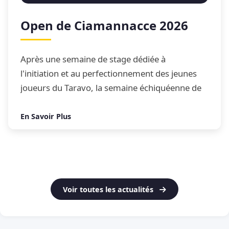
Open de Ciamannacce 2026
Après une semaine de stage dédiée à
l'initiation et au perfectionnement des jeunes
joueurs du Taravo, la semaine échiquéenne de
Ciamannacce s'est conclue par son traditionnel
Open de blitz
En Savoir Plus
Voir toutes les actualités