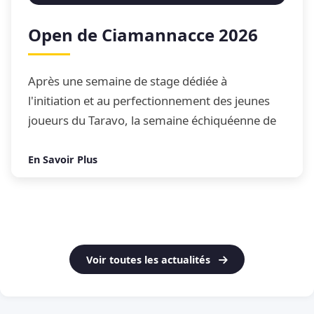
Open de Ciamannacce 2026
Après une semaine de stage dédiée à
l'initiation et au perfectionnement des jeunes
joueurs du Taravo, la semaine échiquéenne de
Ciamannacce s'est conclue par son traditionnel
Open de blitz
En Savoir Plus
Voir toutes les actualités