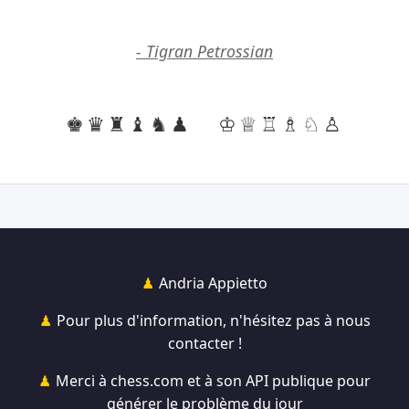
- Tigran Petrossian
♚♛♜♝♞♟
♔♕♖♗♘♙
Andria Appietto
Pour plus d'information, n'hésitez pas à nous
contacter !
Merci à chess.com et à son API publique pour
générer le problème du jour